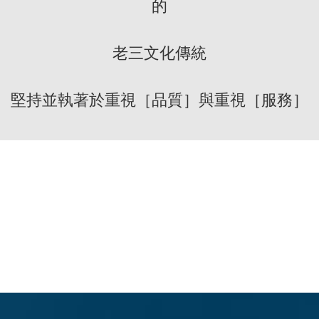
的
老三文化傳統
堅持並執著於重視［品質］與重視［服務］