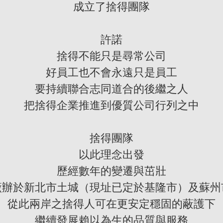
成立了捨得團隊
許諾
捨得不能只是尋常公司
好員工也不會永遠只是員工
要持續聯合志同道合的後繼之人
把捨得企業推進到優質公司行列之中
捨得團隊
以此理念出發
歷經數年的變遷與茁壯
廠辦於新北市土城（現址已定於基隆市）及蘇州
從此兩岸之捨得人可在更安定穩固的蔽護下
繼續發展賴以為生的品質與服務