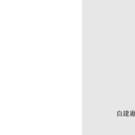
於你
你釋出
自建
太平＝