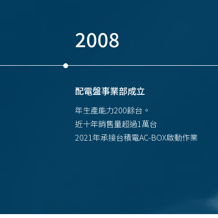
2008
配電盤事業部成立
年生產能力200餘台。
SWAY, REX UL
近十年銷售量超過1萬台
2021年承接台積電AC-BOX啟動作業
on