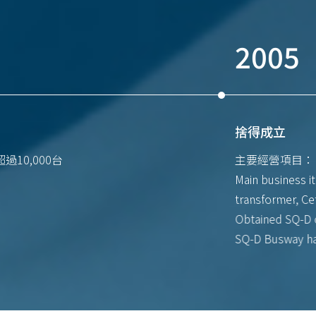
2005
捨得成立
10,000台
主要經營項目：
Main business 
transformer, Ce
Obtained SQ-D or
SQ-D Busway ha