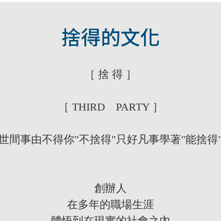
捨得的文化
［ 捨 得 ］
［ THIRD PARTY ］
世間事由不得你"不捨得"只好凡事學著"能捨得
創辦人
在多年的職場生涯
體悟到在現實的社會之內